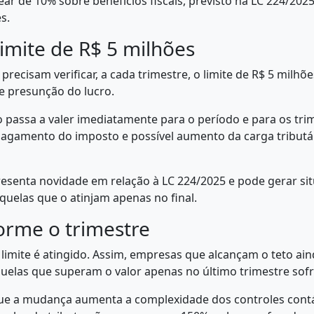
near de 10% sobre benefícios fiscais, previsto na LC 224/202
s.
limite de R$ 5 milhões
recisam verificar, a cada trimestre, o limite de R$ 5 milhõ
e presunção do lucro.
 passa a valer imediatamente para o período e para os tri
 pagamento do imposto e possível aumento da carga tributári
presenta novidade em relação à LC 224/2025 e pode gerar si
aquelas que o atinjam apenas no final.
orme o trimestre
imite é atingido. Assim, empresas que alcançam o teto aind
quelas que superam o valor apenas no último trimestre so
e a mudança aumenta a complexidade dos controles contábe