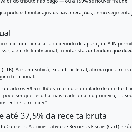
valor do tributo não pago — ou a 150% se houver fraude.
ra pode estimular ajustes nas operações, como segmentaç
ual
forma proporcional a cada período de apuração. A IN permit
 isso, além do limite anual, tributaristas entendem que dev
 (CTB), Adriano Subirá, ex-auditor fiscal, afirma que a reg
ir o teto anual.
estourado os R$ 5 milhões, mas no acumulado de um dos tri
s, pode ser que recolha mais o adicional no primeiro, no se
 ter IRPJ a receber.”
e até 37,5% da receita bruta
o do Conselho Administrativo de Recursos Fiscais (Carf) e s