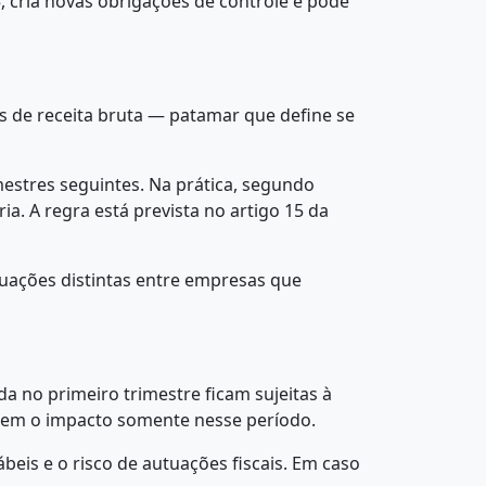
5, cria novas obrigações de controle e pode
es de receita bruta — patamar que define se
mestres seguintes. Na prática, segundo
a. A regra está prevista no artigo 15 da
tuações distintas entre empresas que
a no primeiro trimestre ficam sujeitas à
frem o impacto somente nesse período.
is e o risco de autuações fiscais. Em caso